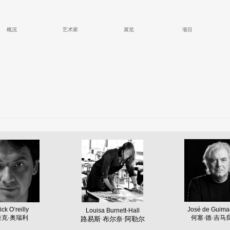
概况
艺术家
展览
项目
José de Guima
ick O‘reilly
Louisa Burnett-Hall
何塞·德·吉马
垂克·奥瑞利
路易斯
·
布尔奈
·
阿勒尔