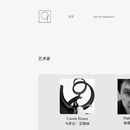
首页
Qu Art Museum
艺术家
Carole
Ei
sner
Patr
帕
卡罗尔・艾斯纳